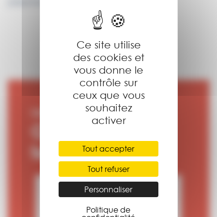
présentiez vos problématiques.
Ce site utilise
des cookies et
vous donne le
contrôle sur
ceux que vous
souhaitez
Les autres solutions pour
activer
Gagner du
temps
Tout accepter
Tout refuser
Personnaliser
Politique de